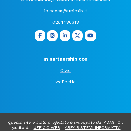
ibicocca@unimib.it
0264486318
In partnership con
Civio
weBeetle
Questo sito è stato progettato e sviluppato da
ADASTO
,
gestito da
UFFICIO WEB
-
AREA SISTEMI INFORMATIVI